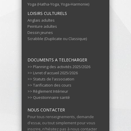
Yoga (Hatha-Yoga, Yoga-Harmonie)
LOISIRS CULTURELS
Anglais adultes
Peinture adultes
Dessin jeunes
Scrabble (Duplicate ou Classique)
DOCUMENTS A TELECHARGER
>> Planning des activités 2025/2026
>> Livret d'accueil 2025/2026
>> Statuts de l'association
>> Tarification des cours
>> Règlement Intérieur
>> Questionnaire santé
NOUS CONTACTER
Pour tous renseignements, demande
d'essai, ou tout simplement pour vous
inscrire, n'hésitez pas à nous contacter