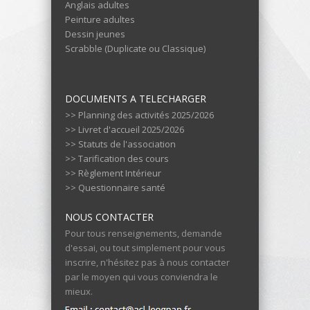
Anglais adultes
Peinture adultes
Dessin jeunes
Scrabble (Duplicate ou Classique)
DOCUMENTS A TELECHARGER
>> Planning des activités 2025/2026
>> Livret d'accueil 2025/2026
>> Statuts de l'association
>> Tarification des cours
>> Règlement Intérieur
>> Questionnaire santé
NOUS CONTACTER
Pour tous renseignements, demande
d'essai, ou tout simplement pour vous
inscrire, n'hésitez pas à nous contacter
par le moyen qui vous conviendra le
mieux.